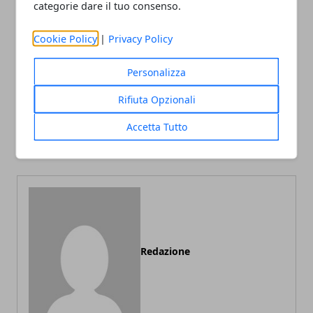
categorie dare il tuo consenso.
Facebook
Twitter
Whatsapp
Cookie Policy
|
Privacy Policy
Personalizza
Articolo Precedente
Articolo Successivo
Rifiuta Opzionali
La moneta digitale farà il
Cos’è la finanza sostenibile
suo ingresso anche nella
Accetta Tutto
Borsa svizzera
Redazione