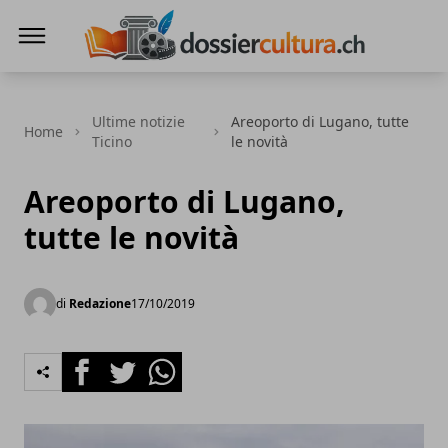
DossierCultura.CH
Ultime notizie
Areoporto di Lugano, tutte
Home
Ticino
le novità
Areoporto di Lugano,
tutte le novità
di
Redazione
17/10/2019
Facebook
Twitter
Whatsapp