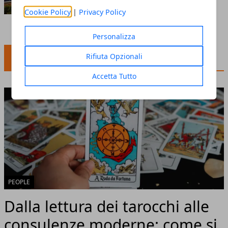
pari passo
Cookie Policy
|
Privacy Policy
Redazione
- dicembre 19, 2022
Personalizza
Rifiuta Opzionali
PEOPLE
Accetta Tutto
PEOPLE
Dalla lettura dei tarocchi alle
consulenze moderne: come si