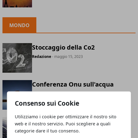
MONDO
Stoccaggio della Co2
Redazione
- maggio 15, 2023
Conferenza Onu sull'acqua
Redazione
- aprile 05, 2023
Consenso sui Cookie
Utilizziamo i cookie per ottimizzare il nostro sito
Crescita della popolazione ed
web e il nostro servizio. Puoi scegliere a quali
emissioni di Co2 non vanno di
categorie dare il tuo consenso.