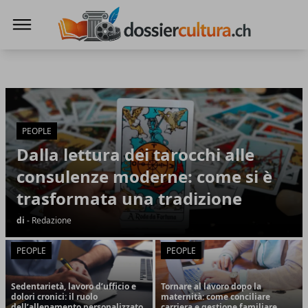
DossierCultura.CH
DossierCultura.CH
Articoli in Evidenza
PEOPLE
Dalla lettura dei tarocchi alle
consulenze moderne: come si è
trasformata una tradizione
di
- Redazione
PEOPLE
PEOPLE
Sedentarietà, lavoro d’ufficio e
Tornare al lavoro dopo la
dolori cronici: il ruolo
maternità: come conciliare
dell’allenamento personalizzato
carriera e gestione familiare