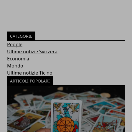
CATEGORIE
People
Ultime notizie Svizzera
Economia
Mondo
Ultime notizie Ticino
ARTICOLI POPOLARI