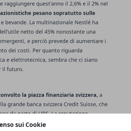
e raggiungere quest'anno il 2,6% e il 2% nel
lazionistiche pesano sopratutto sulle
e bevande. La multinazionale Nestlé ha
dell'utile netto del 45% nonostante una
 emergenti, e perciò prevede di aumentare i
to dei costi. Per quanto riguarda
ca e elettrotecnica, sembra che ci siano
 il futuro.
convolto la piazza finanziaria svizzera,
a
ella grande banca svizzera Credit Suisse, che
zione da parte di UBS. La reputazione
idabile e stabile è stata per questo motivo
enso sui Cookie