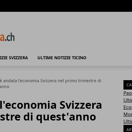
IZIE SVIZZERA
ULTIME NOTIZIE TICINO
 andata l'economia Svizzera nel primo trimestre di
CA
'anno
Peo
Ult
l'economia Svizzera
Eco
stre di quest'anno
Mo
Ulti
AR