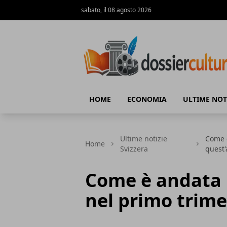
sabato, il 08 agosto 2026
DossierCultura.CH
HOME
ECONOMIA
ULTIME NOT
Ultime notizie
Come è
Home
Svizzera
quest
Come è andata 
nel primo trime