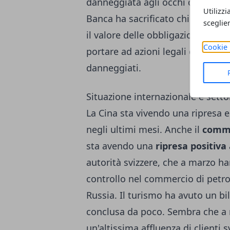
danneggiata agli occhi degli altri
Utilizzi
Banca ha sacrificato chi aveva az
sceglie
il valore delle obbligazioni AT1 (
Cookie 
portare ad azioni legali effettuat
danneggiati.
Situazione internazionale e sett
La Cina sta vivendo una ripresa e
negli ultimi mesi. Anche il
comme
sta avendo una
ripresa positiva
autorità svizzere, che a marzo h
controllo nel commercio di petr
Russia. Il turismo ha avuto un bi
conclusa da poco. Sembra che a 
un'altissima affluenza di clienti