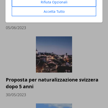
Rifiuta Opzionali
Accetta Tutto
La Svizzera soffre per carenza di
manodopera
05/06/2023
Proposta per naturalizzazione svizzera
dopo 5 anni
30/05/2023