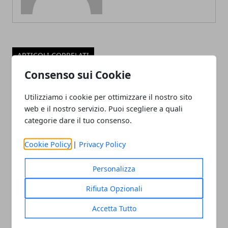
ARTICOLI CORRELATI
Consenso sui Cookie
Utilizziamo i cookie per ottimizzare il nostro sito
web e il nostro servizio. Puoi scegliere a quali
categorie dare il tuo consenso.
Cookie Policy
|
Privacy Policy
Affitti alle stelle a Zurigo per via di
Personalizza
Google
Rifiuta Opzionali
12/06/2023
Accetta Tutto