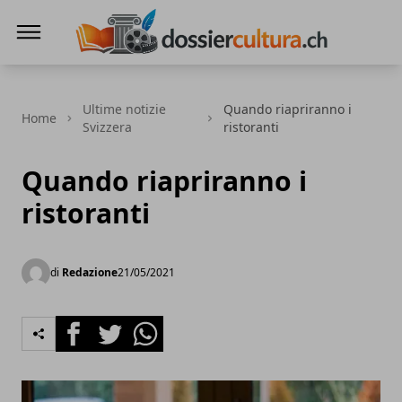
DossierCultura.CH
Ultime notizie
Quando riapriranno i
Home
Svizzera
ristoranti
Quando riapriranno i
ristoranti
di
Redazione
21/05/2021
Facebook
Twitter
Whatsapp