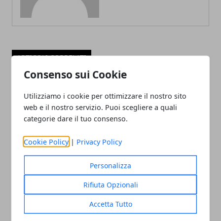
ARTICOLI CORRELATI
Consenso sui Cookie
Utilizziamo i cookie per ottimizzare il nostro sito
web e il nostro servizio. Puoi scegliere a quali
categorie dare il tuo consenso.
Cookie Policy
|
Privacy Policy
Affitti alle stelle a Zurigo per via di
Personalizza
Google
Rifiuta Opzionali
12/06/2023
Accetta Tutto