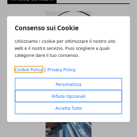
Consenso sui Cookie
Utilizziamo i cookie per ottimizzare il nostro sito
web e il nostro servizio. Puoi scegliere a quali
categorie dare il tuo consenso.
Affitti alle stelle a Zurigo per via di
Cookie Policy
|
Privacy Policy
Google
Personalizza
12/06/2023
Rifiuta Opzionali
Accetta Tutto