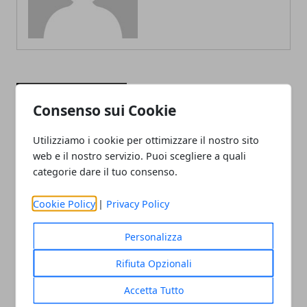
ARTICOLI CORRELATI
Consenso sui Cookie
Utilizziamo i cookie per ottimizzare il nostro sito
web e il nostro servizio. Puoi scegliere a quali
categorie dare il tuo consenso.
Cookie Policy
|
Privacy Policy
Personalizza
Affitti alle stelle a Zurigo per via di
Google
Rifiuta Opzionali
12/06/2023
Accetta Tutto