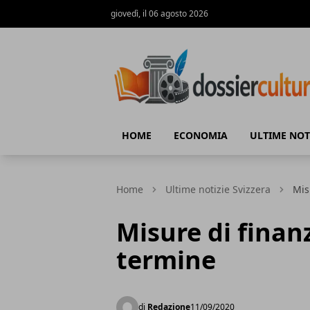
giovedì, il 06 agosto 2026
DossierCultura.CH
HOME
ECONOMIA
ULTIME NOT
Home
Ultime notizie Svizzera
Mis
Misure di finan
termine
di
Redazione
11/09/2020