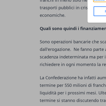
franchi in meno solo nel primo s
trasporti pubblici in crisi il cons
economiche.
Quali sono quindi i finanziame
Sono operazioni bancarie che s
dall'erogazione. Ne fanno parte a
scadenza indeterminata ma per i q
richiedere in ogni momento la r
La Confederazione ha infatti aume
termine per 550 milioni di franc
liquidità per i prossimi mesi. Ult
termine si stanno discutendo tra