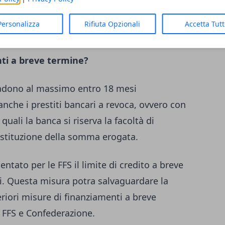
emestre, anche per altre aziende dei
iglio della Svizzera pensa a ulteriori misure
Personalizza
Rifiuta Opzionali
Accetta Tut
nti a breve termine?
cadono al massimo entro 18 mesi
nche i prestiti bancari a revoca, ovvero con
uali la banca si riserva la facoltà di
estituzione della somma erogata.
ntato per le FFS il limite di credito a breve
hi. Questa misura potra salvaguardare la
eriori misure di finanziamenti a breve
 FFS e Confederazione.