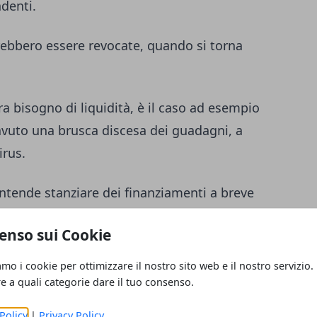
ndenti.
vrebbero essere revocate, quando si torna
 bisogno di liquidità, è il caso ad esempio
avuto una brusca discesa dei guadagni, a
irus.
intende stanziare dei finanziamenti a breve
enso sui Cookie
ve termine
amo i cookie per ottimizzare il nostro sito web e il nostro servizio.
re a quali categorie dare il tuo consenso.
ita dopo il coronavirus
, con 479 milioni di
Policy
|
Privacy Policy