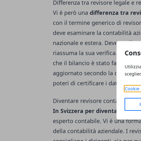
Differenza tra revisore legale e r
Vi è però una
differenza tra rev
con il termine generico di reviso
deve esaminare la contabilità az
nazionale e estera. Deve verifica
Cons
riassuma la sua verifica. Invece i
che il bilancio è stato fatto seco
Utilizzi
aggiornato secondo la dottrina, la
sceglie
poteri di certificare i dati di bila
Cookie 
Diventare revisore contabile in S
In Svizzera per diventare revis
esperto contabile. Vi è una formaz
della contabilità aziendale. I revi