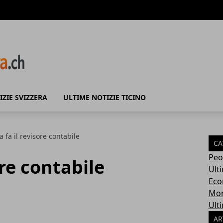
IZIE SVIZZERA
ULTIME NOTIZIE TICINO
a fa il revisore contabile
CA
Peo
ore contabile
Ult
Eco
Mo
Ulti
AR