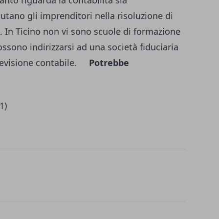
uanto riguarda la contabilità sia
utano gli imprenditori nella risoluzione di
i. In Ticino non vi sono scuole di formazione
ssono indirizzarsi ad una società fiduciaria
i revisione contabile.
Potrebbe
1)