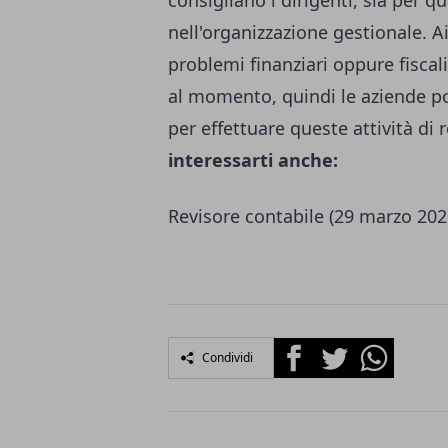
consigliano i dirigenti, sia per q
nell'organizzazione gestionale. Ai
problemi finanziari oppure fiscal
al momento, quindi le aziende po
per effettuare queste attività d
interessarti anche:
Revisore contabile
(29 marzo 202
Facebook
Twitter
Whatsapp
Condividi