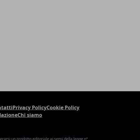
tatti
Privacy Policy
Cookie Policy
dazione
Chi siamo
arsi un prodotto editoriale ai sensi della legge n°