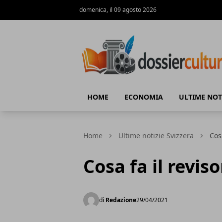
domenica, il 09 agosto 2026
DossierCultura.CH
HOME
ECONOMIA
ULTIME NOT
Home
Ultime notizie Svizzera
Cos
Cosa fa il revis
di
Redazione
29/04/2021