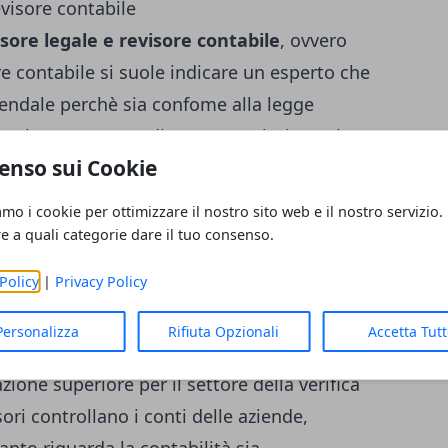
evisore contabile
isore legale e revisore contabile
, ovvero
re contabile si suole indicare un esperto che
iendale perchè sia confome alla legge
rne l'esattezza e redigere una relazione che
enso sui Cookie
l revisore legale è una figura che controlla
ndo i corretti principi contabili, e che venga
amo i cookie per ottimizzare il nostro sito web e il nostro servizio.
 pratica e le leggi. Il revisore legale non ha
re a quali categorie dare il tuo consenso.
ncio e l'autenticità di tali documenti.
Policy
|
Privacy Policy
vizzera
Personalizza
Rifiuta Opzionali
Accetta Tut
ore contabile
si deve studiare come
ione superiore per il settore della verifica
sori controllano i conti delle aziende,