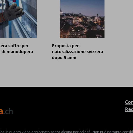
zera soffre per
Proposta per
a di manodopera
naturalizzazione svizzera
dopo 5 anni
Con
Re
ica in quanto viene aggiornato senza alcuna periodicità. Non può pertanto consider