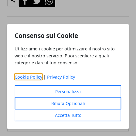
Articolo Precedente
Articolo Successivo
Consenso sui Cookie
Quarta fase di
Primi passi verso
allentamenti in Svizzera
un'economia circolare
Utilizziamo i cookie per ottimizzare il nostro sito
web e il nostro servizio. Puoi scegliere a quali
categorie dare il tuo consenso.
Cookie Policy
|
Privacy Policy
Personalizza
Redazione
Rifiuta Opzionali
Accetta Tutto