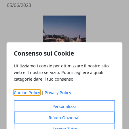
05/06/2023
Consenso sui Cookie
Utilizziamo i cookie per ottimizzare il nostro sito
Proposta per naturalizzazione svizzera
web e il nostro servizio. Puoi scegliere a quali
dopo 5 anni
categorie dare il tuo consenso.
30/05/2023
Cookie Policy
|
Privacy Policy
Personalizza
Rifiuta Opzionali
Accetta Tutto