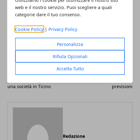
Utilizziamo i cookie per ottimizzare il nostro sito
web e il nostro servizio. Puoi scegliere a quali
categorie dare il tuo consenso.
Cookie Policy
|
Privacy Policy
Facebook
Twitter
Whatsapp
Personalizza
Rifiuta Opzionali
Accetta Tutto
Articolo Precedente
Articolo Successivo
Costituzione e gestione di
Pil della Svizzera e
una società in Ticino
previsioni
Redazione