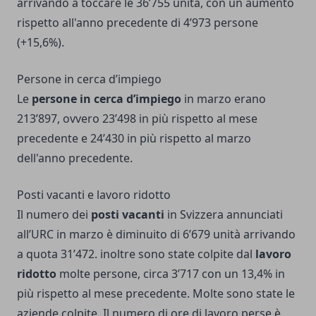
arrivando a toccare le 36’755 unità, con un aumento
rispetto all'anno precedente di 4’973 persone
(+15,6%).
Persone in cerca d’impiego
Le
persone in cerca d’impiego
in marzo erano
213’897, ovvero 23’498 in più rispetto al mese
precedente e 24’430 in più rispetto al marzo
dell'anno precedente.
Posti vacanti e lavoro ridotto
Il numero dei
posti vacanti
in Svizzera annunciati
all’URC in marzo è diminuito di 6’679 unità arrivando
a quota 31’472. inoltre sono state colpite dal
lavoro
ridotto
molte persone, circa 3’717 con un 13,4% in
più rispetto al mese precedente. Molte sono state le
aziende colpite. Il numero di ore di lavoro perse è