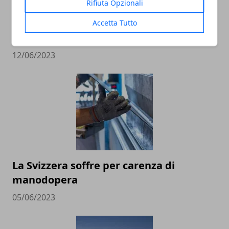
Rifiuta Opzionali
Affitti alle stelle a Zurigo per via di
Accetta Tutto
Google
12/06/2023
La Svizzera soffre per carenza di
manodopera
05/06/2023