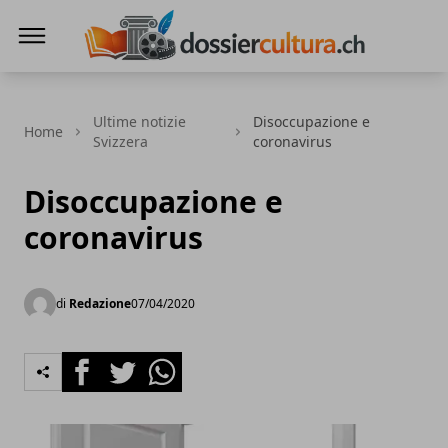
DossierCultura.CH
Ultime notizie
Disoccupazione e
Home
Svizzera
coronavirus
Disoccupazione e
coronavirus
di
Redazione
07/04/2020
Facebook
Twitter
Whatsapp